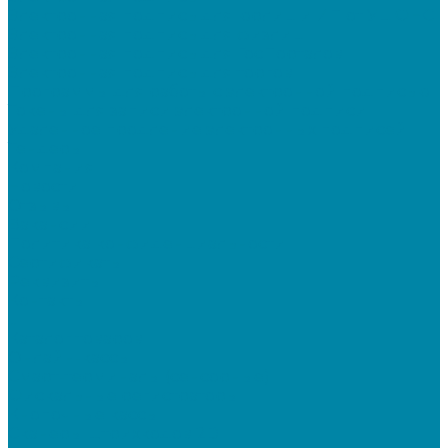
Электронная подпись для юрлиц и ИП от УЦ ФНС
Электронная подпись для физлиц
Электронная подпись для ГосПорталов
Электронная подпись для торгов
Программы для работы с электронной подписью
Токены для записи электронной подписи
Удаленное продление электронных подписей
Тендеры
Компания
Новости
Отзывы
Вакансии
Политика конфиденциальности
Сертификаты
Реквизиты
Контакты
...
Каталог товаров
Онлайн-кассы
Смарт-терминалы (сенсорные)
Фискальные регистраторы
Кнопочные кассы
Сканеры штрихкодов 2D