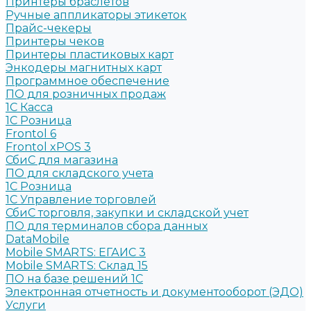
Принтеры браслетов
Ручные аппликаторы этикеток
Прайс-чекеры
Принтеры чеков
Принтеры пластиковых карт
Энкодеры магнитных карт
Программное обеспечение
ПО для розничных продаж
1C Касса
1С Розница
Frontol 6
Frontol xPOS 3
СбиС для магазина
ПО для складского учета
1C Розница
1С Управление торговлей
СбиС торговля, закупки и складской учет
ПО для терминалов сбора данных
DataMobile
Mobile SMARTS: ЕГАИС 3
Mobile SMARTS: Склад 15
ПО на базе решений 1С
Электронная отчетность и документооборот (ЭДО)
Услуги