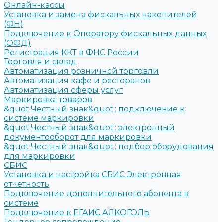
Онлайн-кассы
Установка и замена фискальных накопителей
(ФН)
Подключение к Оператору фискальных данных
(ОФД)
Регистрация ККТ в ФНС России
Торговля и склад
Автоматизация розничной торговли
Автоматизация кафе и ресторанов
Автоматизация сферы услуг
Маркировка товаров
&quot;Честный знак&quot;: подключение к
системе маркировки
&quot;Честный знак&quot;: электронный
документооборот для маркировки
&quot;Честный знак&quot;: подбор оборудования
для маркировки
СБИС
Установка и настройка СБИС Электронная
отчетность
Подключение дополнительного абонента в
системе
Подключение к ЕГАИС АЛКОГОЛЬ
Тендерное сопровождение