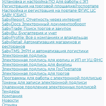
Установка и настройка ПО для работы с ЭП
Регистрация на торговой площадке/госпортале
Настройка и регистрация на портале ФГИС ЦС
SABY (СБИС)
SabyReport: Отчетность через интернет
SabyDocs: Электронный документооборот
SabyTrade: Поиск торгов и закупок
SabyBu: Бухгалтерия и учет
SabyProfile: Всё о компаниях и владельцах
SabyRetail: Автоматизация магазинов и
ресторанов
SabyTMS: ЭтРН и автоматизация логистики
Электронная подпись
Электронная подпись для юрлиц и ИП от УЦ ФНС
Электронная подпись для физлиц
Электронная подпись для ГосПорталов
Электронная подпись для торгов
Программы для работы с электронной подписью
Токены для записи электронной подписи
Удаленное продление электронных подписей
Тендеры
Компания
Новости
Отзывы