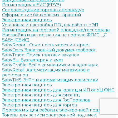
Регистрация в ЕИС (ЕРУЗ)
Сопровождение торговых процедур
Оформление банковских гарантий
Электронная подпись
Установка и настройка ПО для работы с ЭП
Регистрация на торговой площадке/госпортале
Настройка и регистрация на портале ФГИС ЦС
SABY (СБИС)
SabyReport: Отчетность через интернет
SabyDocs: Электронный документооборот
SabyTrade: Поиск торгов и закупок
SabyBu: Бухгалтерия и учет
SabyProfile: Всё о компаниях и владельцах
SabyRetail: Автоматизация магазинов и
ресторанов
SabyTMS: ЭтРН и автоматизация логистики
Электронная подпись
Электронная подпись для юрлиц и ИП от УЦ ФНС
Электронная подпись для физлиц
Электронная подпись для ГосПорталов
Электронная подпись для торгов
Программы для работы с электронной подписью
Токены для записи электронной подписи