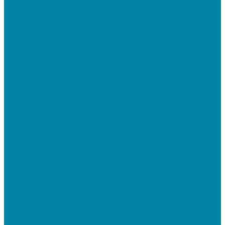
СБИС
Установка и настройка СБИС Электронная
отчетность
Подключение дополнительного абонента в
системе
Подключение к ЕГАИС АЛКОГОЛЬ
Тендерное сопровождение
Регистрация в ЕИС (ЕРУЗ)
Сопровождение торговых процедур
Оформление банковских гарантий
Электронная подпись
Установка и настройка ПО для работы с ЭП
Регистрация на торговой площадке/госпортале
Настройка и регистрация на портале ФГИС ЦС
SABY (СБИС)
SabyReport: Отчетность через интернет
SabyDocs: Электронный документооборот
SabyTrade: Поиск торгов и закупок
SabyBu: Бухгалтерия и учет
SabyProfile: Всё о компаниях и владельцах
SabyRetail: Автоматизация магазинов и
ресторанов
SabyTMS: ЭтРН и автоматизация логистики
Электронная подпись