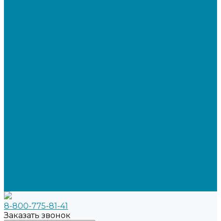
SabyRetail: Автоматизация магазинов и
ресторанов
SabyTMS: ЭтРН и автоматизация логистики
Электронная подпись
Электронная подпись для юрлиц и ИП от УЦ ФНС
Электронная подпись для физлиц
Электронная подпись для ГосПорталов
Электронная подпись для торгов
Программы для работы с электронной подписью
Токены для записи электронной подписи
Удаленное продление электронных подписей
Тендеры
Компания
Новости
Отзывы
Вакансии
Политика конфиденциальности
Сертификаты
Реквизиты
Контакты
8-800-775-81-41
Заказать звонок