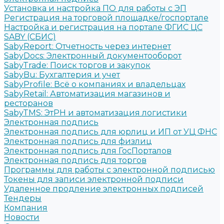
Установка и настройка ПО для работы с ЭП
Регистрация на торговой площадке/госпортале
Настройка и регистрация на портале ФГИС ЦС
SABY (СБИС)
SabyReport: Отчетность через интернет
SabyDocs: Электронный документооборот
SabyTrade: Поиск торгов и закупок
SabyBu: Бухгалтерия и учет
SabyProfile: Всё о компаниях и владельцах
SabyRetail: Автоматизация магазинов и
ресторанов
SabyTMS: ЭтРН и автоматизация логистики
Электронная подпись
Электронная подпись для юрлиц и ИП от УЦ ФНС
Электронная подпись для физлиц
Электронная подпись для ГосПорталов
Электронная подпись для торгов
Программы для работы с электронной подписью
Токены для записи электронной подписи
Удаленное продление электронных подписей
Тендеры
Компания
Новости