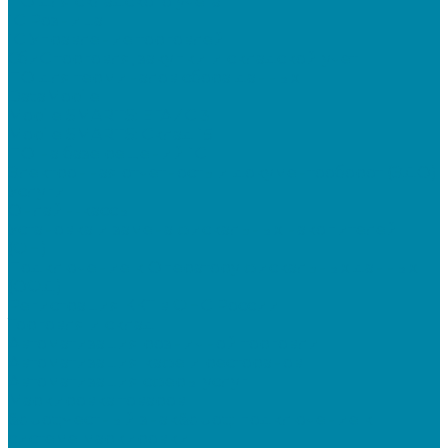
ПО для складского учета
1C Розница
1С Управление торговлей
СбиС торговля, закупки и складской учет
ПО для терминалов сбора данных
DataMobile
Mobile SMARTS: ЕГАИС 3
Mobile SMARTS: Склад 15
ПО на базе решений 1С
Электронная отчетность и документооборот (ЭДО)
Услуги
Онлайн-кассы
Установка и замена фискальных накопителей
(ФН)
Подключение к Оператору фискальных данных
(ОФД)
Регистрация ККТ в ФНС России
Торговля и склад
Автоматизация розничной торговли
Автоматизация кафе и ресторанов
Автоматизация сферы услуг
Маркировка товаров
&quot;Честный знак&quot;: подключение к
системе маркировки