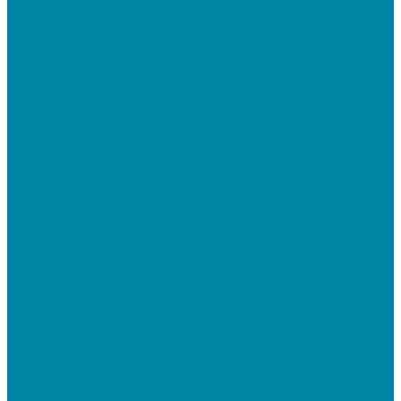
Программируемые клавиатуры
Чековая лента и этикетки
Кассовые компьютеры и моноблоки
Кассовые POS моноблоки
Кассовые POS компьютеры
Дополнительные мониторы к POS-терминалам
Прочее оборудование
Для работы с КЭП(ЭЦП) и регистрации Онлайн
касс
Намотчики этикеток
Принтеры браслетов
Ручные аппликаторы этикеток
Прайс-чекеры
Принтеры чеков
Принтеры пластиковых карт
Энкодеры магнитных карт
Программное обеспечение
ПО для розничных продаж
1C Касса
1С Розница
Frontol 6
Frontol xPOS 3
СбиС для магазина