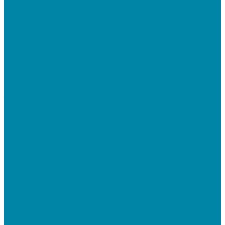
&quot;Честный знак&quot;: электронный
документооборот для маркировки
&quot;Честный знак&quot;: подбор оборудования
для маркировки
СБИС
Установка и настройка СБИС Электронная
отчетность
Подключение дополнительного абонента в
системе
Подключение к ЕГАИС АЛКОГОЛЬ
Тендерное сопровождение
Регистрация в ЕИС (ЕРУЗ)
Сопровождение торговых процедур
Оформление банковских гарантий
Электронная подпись
Установка и настройка ПО для работы с ЭП
Регистрация на торговой площадке/госпортале
Настройка и регистрация на портале ФГИС ЦС
SABY (СБИС)
SabyReport: Отчетность через интернет
SabyDocs: Электронный документооборот
SabyTrade: Поиск торгов и закупок
SabyBu: Бухгалтерия и учет
SabyProfile: Всё о компаниях и владельцах