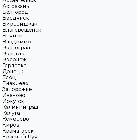
Архангельск
Астрахань
Белгород
Бердянск
Биробиджан
Благовещенск
Брянск
Владимир
Волгоград
Вологда
Воронеж
Горловка
Донецк
Елец
Енакиево
Запорожье
Иваново
Иркутск
Калининград
Калуга
Кемерово
Киров
Краматорск
Красный Луч