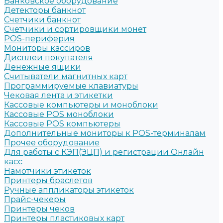
Банковское оборудование
Детекторы банкнот
Счетчики банкнот
Счетчики и сортировщики монет
POS-периферия
Мониторы кассиров
Дисплеи покупателя
Денежные ящики
Считыватели магнитных карт
Программируемые клавиатуры
Чековая лента и этикетки
Кассовые компьютеры и моноблоки
Кассовые POS моноблоки
Кассовые POS компьютеры
Дополнительные мониторы к POS-терминалам
Прочее оборудование
Для работы с КЭП(ЭЦП) и регистрации Онлайн
касс
Намотчики этикеток
Принтеры браслетов
Ручные аппликаторы этикеток
Прайс-чекеры
Принтеры чеков
Принтеры пластиковых карт