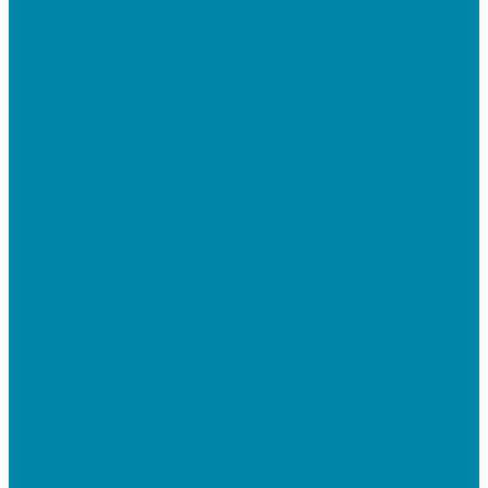
Терминалы сбора данных (ТСД)
Бюджетные ТСД
Профессиональные ТСД
Промышленные ТСД
Электронные весы
Торговые весы
Фасовочные весы с печатью этикеток
Напольные весы
Банковское оборудование
Детекторы банкнот
Счетчики банкнот
Счетчики и сортировщики монет
POS-периферия
Мониторы кассиров
Дисплеи покупателя
Денежные ящики
Кассовые компьютеры и моноблоки
Кассовые POS моноблоки
Кассовые POS компьютеры
Дополнительные мониторы к POS-терминалам
Прочее оборудование
Для работы с КЭП(ЭЦП) и регистрации Онлайн
касс
Намотчики этикеток