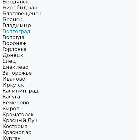
Бердянск
Биробиджан
Благовещенск
Брянск
Владимир
Волгоград
Вологда
Воронеж
Горловка
Донецк
Елец
Енакиево
Запорожье
Иваново
Иркутск
Калининград
Калуга
Кемерово
Киров
Краматорск
Красный Луч
Кострома
Краснодар
Курган