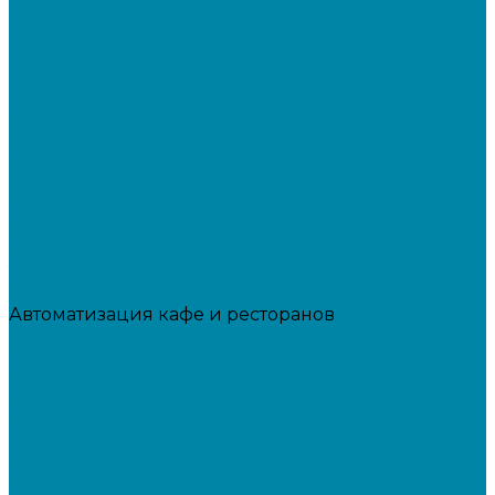
Принтеры браслетов
Программное обеспечение
ПО для розничных продаж
ПО для складского учета
ПО для терминалов сбора данных
Услуги
Онлайн-кассы
Установка и замена фискальных накопителей
(ФН)
Подключение к Оператору фискальных данных
(ОФД)
Регистрация ККТ в ФНС России
Торговля и склад
Автоматизация розничной торговли
Автоматизация кафе и ресторанов
Автоматизация сферы услуг
Маркировка товаров
"Честный знак": подключение к системе
маркировки
"Честный знак": электронный документооборот
для маркировки
"Честный знак": подбор оборудования для
маркировки