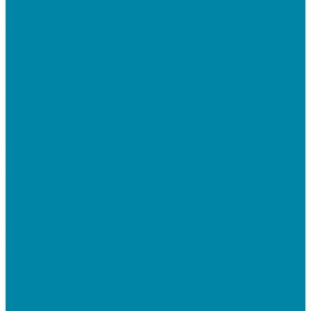
Проводные сканеры
Беспроводные сканеры
Стационарные сканеры
Принтеры этикеток
Бюджетные термопринтеры
Профессиональные термотрансферные принтеры
Промышленные принтеры
Терминалы сбора данных (ТСД)
Бюджетные ТСД
Профессиональные ТСД
Промышленные ТСД
Электронные весы
Торговые весы
Фасовочные весы с печатью этикеток
Напольные весы
Банковское оборудование
Детекторы банкнот
Счетчики банкнот
Счетчики и сортировщики монет
POS-периферия
Мониторы кассиров
Дисплеи покупателя
Денежные ящики
Считыватели магнитных карт