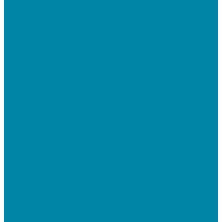
Электронная подпись для юрлиц и ИП от УЦ ФНС
Электронная подпись для физлиц
Электронная подпись для ГосПорталов
Электронная подпись для торгов
Программы для работы с электронной подписью
Токены для записи электронной подписи
Удаленное продление электронных подписей
Тендеры
Компания
Новости
Отзывы
Вакансии
Политика конфиденциальности
Сертификаты
Реквизиты
Контакты
...
Каталог товаров
Онлайн-кассы
Смарт-терминалы (сенсорные)
Фискальные регистраторы
Кнопочные кассы
Сканеры штрихкодов 2D