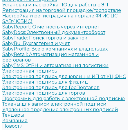
Установка и настройка ПО для работы с ЭП
Регистрация на торговой площадке/госпортале
Настройка и регистрация на портале ФГИС ЦС
SABY (СБИС)
SabyReport: Отчетность через интернет
SabyDocs: Электронный документооборот
SabyTrade: Поиск торгов и закупок
SabyBu: Бухгалтерия и учет
SabyProfile: Всё о компаниях и владельцах
SabyRetail: Автоматизация магазинов и
ресторанов
SabyTMS: ЭтРН и автоматизация логистики
Электронная подпись
Электронная подпись для юрлиц и ИП от УЦ ФНС
Электронная подпись для физлиц
Электронная подпись для ГосПорталов
Электронная подпись для торгов
Программы для работы с электронной подписью
Токены для записи электронной подписи
Удаленное продление электронных подписей
Тендеры
Компания
Новости