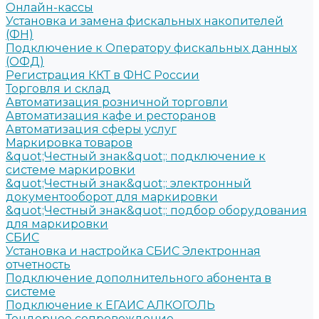
Онлайн-кассы
Установка и замена фискальных накопителей
(ФН)
Подключение к Оператору фискальных данных
(ОФД)
Регистрация ККТ в ФНС России
Торговля и склад
Автоматизация розничной торговли
Автоматизация кафе и ресторанов
Автоматизация сферы услуг
Маркировка товаров
&quot;Честный знак&quot;: подключение к
системе маркировки
&quot;Честный знак&quot;: электронный
документооборот для маркировки
&quot;Честный знак&quot;: подбор оборудования
для маркировки
СБИС
Установка и настройка СБИС Электронная
отчетность
Подключение дополнительного абонента в
системе
Подключение к ЕГАИС АЛКОГОЛЬ
Тендерное сопровождение