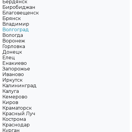
Бердянск
Биробиджан
Благовещенск
Брянск
Владимир
Волгоград
Вологда
Воронеж
Горловка
Донецк
Елец
Енакиево
Запорожье
Иваново
Иркутск
Калининград
Калуга
Кемерово
Киров
Краматорск
Красный Луч
Кострома
Краснодар
Курган