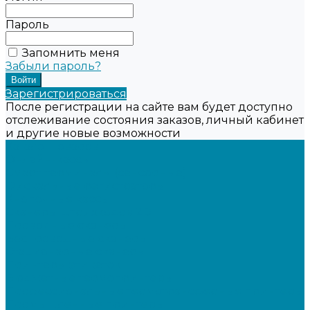
Пароль
Запомнить меня
Забыли пароль?
Зарегистрироваться
После регистрации на сайте вам будет доступно
отслеживание состояния заказов, личный кабинет
и другие новые возможности
Каталог товаров
Онлайн-кассы
Смарт-терминалы (сенсорные)
Фискальные регистраторы
Кнопочные кассы
Сканеры штрихкодов 2D
Проводные сканеры
Беспроводные сканеры
Стационарные сканеры
Принтеры этикеток
Бюджетные термопринтеры
Профессиональные термотрансферные принтеры
Промышленные принтеры