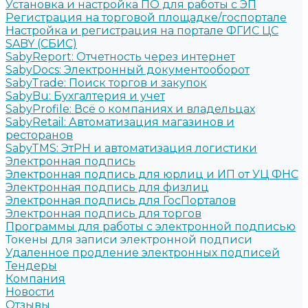
Установка и настройка ПО для работы с ЭП
Регистрация на торговой площадке/госпортале
Настройка и регистрация на портале ФГИС ЦС
SABY (СБИС)
SabyReport: Отчетность через интернет
SabyDocs: Электронный документооборот
SabyTrade: Поиск торгов и закупок
SabyBu: Бухгалтерия и учет
SabyProfile: Всё о компаниях и владельцах
SabyRetail: Автоматизация магазинов и
ресторанов
SabyTMS: ЭтРН и автоматизация логистики
Электронная подпись
Электронная подпись для юрлиц и ИП от УЦ ФНС
Электронная подпись для физлиц
Электронная подпись для ГосПорталов
Электронная подпись для торгов
Программы для работы с электронной подписью
Токены для записи электронной подписи
Удаленное продление электронных подписей
Тендеры
Компания
Новости
Отзывы