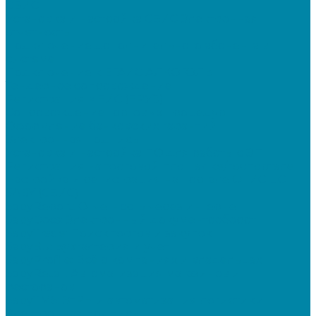
СБИС
Установка и настройка СБИС Электронная
отчетность
Подключение дополнительного абонента в
системе
Подключение к ЕГАИС АЛКОГОЛЬ
Тендерное сопровождение
Регистрация в ЕИС (ЕРУЗ)
Сопровождение торговых процедур
Оформление банковских гарантий
Электронная подпись
Установка и настройка ПО для работы с ЭП
Регистрация на торговой площадке/госпортале
Настройка и регистрация на портале ФГИС ЦС
SABY (СБИС)
SabyReport: Отчетность через интернет
SabyDocs: Электронный документооборот
SabyTrade: Поиск торгов и закупок
SabyBu: Бухгалтерия и учет
SabyProfile: Всё о компаниях и владельцах
SabyRetail: Автоматизация магазинов и
ресторанов
SabyTMS: ЭтРН и автоматизация логистики
Электронная подпись