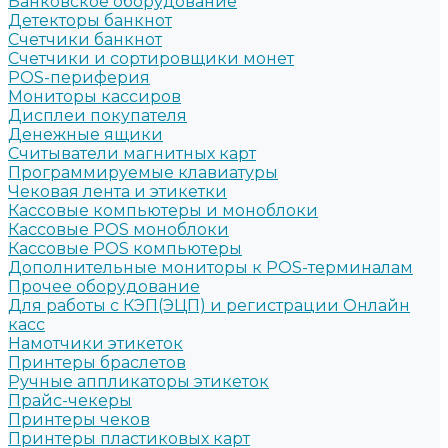
Банковское оборудование
Детекторы банкнот
Счетчики банкнот
Счетчики и сортировщики монет
POS-периферия
Мониторы кассиров
Дисплеи покупателя
Денежные ящики
Считыватели магнитных карт
Программируемые клавиатуры
Чековая лента и этикетки
Кассовые компьютеры и моноблоки
Кассовые POS моноблоки
Кассовые POS компьютеры
Дополнительные мониторы к POS-терминалам
Прочее оборудование
Для работы с КЭП(ЭЦП) и регистрации Онлайн
касс
Намотчики этикеток
Принтеры браслетов
Ручные аппликаторы этикеток
Прайс-чекеры
Принтеры чеков
Принтеры пластиковых карт