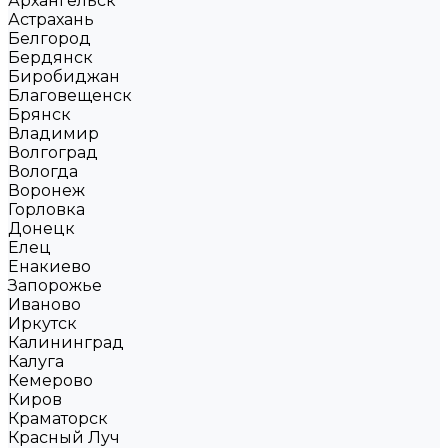
Архангельск
Астрахань
Белгород
Бердянск
Биробиджан
Благовещенск
Брянск
Владимир
Волгоград
Вологда
Воронеж
Горловка
Донецк
Елец
Енакиево
Запорожье
Иваново
Иркутск
Калининград
Калуга
Кемерово
Киров
Краматорск
Красный Луч