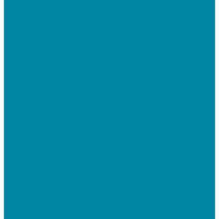
Программируемые клавиатуры
Чековая лента и этикетки
Кассовые компьютеры и моноблоки
Кассовые POS моноблоки
Кассовые POS компьютеры
Дополнительные мониторы к POS-терминалам
Прочее оборудование
Для работы с КЭП(ЭЦП) и регистрации Онлайн
касс
Намотчики этикеток
Принтеры браслетов
Ручные аппликаторы этикеток
Прайс-чекеры
Принтеры чеков
Принтеры пластиковых карт
Энкодеры магнитных карт
Программное обеспечение
ПО для розничных продаж
1C Касса
1С Розница
Frontol 6
Frontol xPOS 3
СбиС для магазина