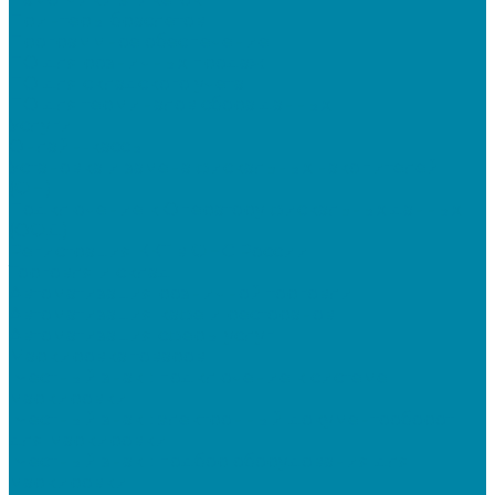
Принтеры браслетов
Программное обеспечение
ПО для розничных продаж
ПО для складского учета
ПО для терминалов сбора данных
Услуги
Онлайн-кассы
Установка и замена фискальных накопителей
(ФН)
Подключение к Оператору фискальных данных
(ОФД)
Регистрация ККТ в ФНС России
Торговля и склад
Автоматизация розничной торговли
Автоматизация кафе и ресторанов
Автоматизация сферы услуг
Маркировка товаров
"Честный знак": подключение к системе
маркировки
"Честный знак": электронный документооборот
для маркировки
"Честный знак": подбор оборудования для
маркировки