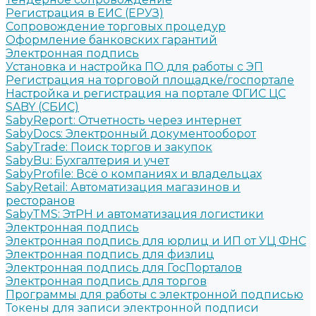
Регистрация в ЕИС (ЕРУЗ)
Сопровождение торговых процедур
Оформление банковских гарантий
Электронная подпись
Установка и настройка ПО для работы с ЭП
Регистрация на торговой площадке/госпортале
Настройка и регистрация на портале ФГИС ЦС
SABY (СБИС)
SabyReport: Отчетность через интернет
SabyDocs: Электронный документооборот
SabyTrade: Поиск торгов и закупок
SabyBu: Бухгалтерия и учет
SabyProfile: Всё о компаниях и владельцах
SabyRetail: Автоматизация магазинов и
ресторанов
SabyTMS: ЭтРН и автоматизация логистики
Электронная подпись
Электронная подпись для юрлиц и ИП от УЦ ФНС
Электронная подпись для физлиц
Электронная подпись для ГосПорталов
Электронная подпись для торгов
Программы для работы с электронной подписью
Токены для записи электронной подписи