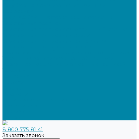
SabyRetail: Автоматизация магазинов и
ресторанов
SabyTMS: ЭтРН и автоматизация логистики
Электронная подпись
Электронная подпись для юрлиц и ИП от УЦ ФНС
Электронная подпись для физлиц
Электронная подпись для ГосПорталов
Электронная подпись для торгов
Программы для работы с электронной подписью
Токены для записи электронной подписи
Удаленное продление электронных подписей
Тендеры
Компания
Новости
Отзывы
Вакансии
Политика конфиденциальности
Сертификаты
Реквизиты
Контакты
8-800-775-81-41
Заказать звонок