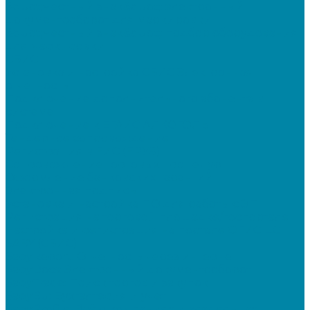
&quot;Честный знак&quot;: электронный
документооборот для маркировки
&quot;Честный знак&quot;: подбор оборудования
для маркировки
СБИС
Установка и настройка СБИС Электронная
отчетность
Подключение дополнительного абонента в
системе
Подключение к ЕГАИС АЛКОГОЛЬ
Тендерное сопровождение
Регистрация в ЕИС (ЕРУЗ)
Сопровождение торговых процедур
Оформление банковских гарантий
Электронная подпись
Установка и настройка ПО для работы с ЭП
Регистрация на торговой площадке/госпортале
Настройка и регистрация на портале ФГИС ЦС
SABY (СБИС)
SabyReport: Отчетность через интернет
SabyDocs: Электронный документооборот
SabyTrade: Поиск торгов и закупок
SabyBu: Бухгалтерия и учет
SabyProfile: Всё о компаниях и владельцах