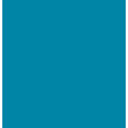
ПО для складского учета
1C Розница
1С Управление торговлей
СбиС торговля, закупки и складской учет
ПО для терминалов сбора данных
DataMobile
Mobile SMARTS: ЕГАИС 3
Mobile SMARTS: Склад 15
ПО на базе решений 1С
Электронная отчетность и документооборот (ЭДО)
Услуги
Онлайн-кассы
Установка и замена фискальных накопителей
(ФН)
Подключение к Оператору фискальных данных
(ОФД)
Регистрация ККТ в ФНС России
Торговля и склад
Автоматизация розничной торговли
Автоматизация кафе и ресторанов
Автоматизация сферы услуг
Маркировка товаров
&quot;Честный знак&quot;: подключение к
системе маркировки