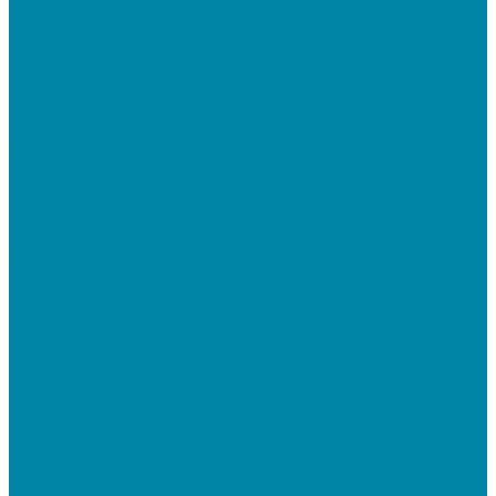
Проводные сканеры
Беспроводные сканеры
Стационарные сканеры
Принтеры этикеток
Бюджетные термопринтеры
Профессиональные термотрансферные принтеры
Промышленные принтеры
Терминалы сбора данных (ТСД)
Бюджетные ТСД
Профессиональные ТСД
Промышленные ТСД
Электронные весы
Торговые весы
Фасовочные весы с печатью этикеток
Напольные весы
Банковское оборудование
Детекторы банкнот
Счетчики банкнот
Счетчики и сортировщики монет
POS-периферия
Мониторы кассиров
Дисплеи покупателя
Денежные ящики
Считыватели магнитных карт