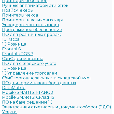
Принтеры браслетов
Ручные аппликаторы этикеток
Прайс-чекеры
Принтеры чеков
Принтеры пластиковых карт
Энкодеры магнитных карт
Программное обеспечение
ПО для розничных продаж
1C Касса
1С Розница
Frontol 6
Frontol xPOS 3
СбиС для магазина
ПО для складского учета
1C Розница
1С Управление торговлей
СбиС торговля, закупки и складской учет
ПО для терминалов сбора данных
DataMobile
Mobile SMARTS: ЕГАИС 3
Mobile SMARTS: Склад 15
ПО на базе решений 1С
Электронная отчетность и документооборот (ЭДО)
Услуги