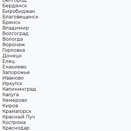
Белгород
Бердянск
Биробиджан
Благовещенск
Брянск
Владимир
Волгоград
Вологда
Воронеж
Горловка
Донецк
Елец
Енакиево
Запорожье
Иваново
Иркутск
Калининград
Калуга
Кемерово
Киров
Краматорск
Красный Луч
Кострома
Краснодар