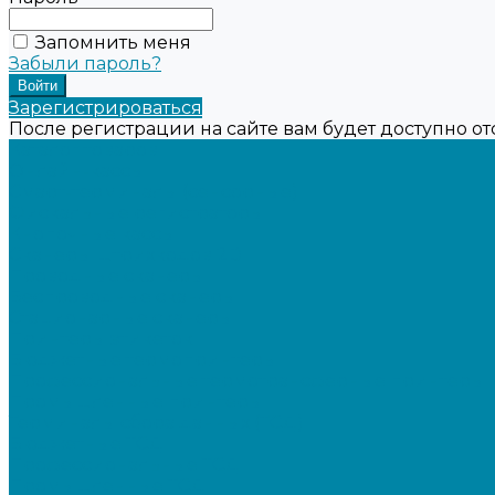
Запомнить меня
Забыли пароль?
Зарегистрироваться
После регистрации на сайте вам будет доступно о
Каталог товаров
Онлайн-кассы
Смарт-терминалы (сенсорные)
Фискальные регистраторы
Кнопочные кассы
Сканеры штрихкодов 2D
Проводные сканеры
Беспроводные сканеры
Стационарные сканеры
Принтеры этикеток
Бюджетные термопринтеры
Профессиональные термотрансферные принтеры
Промышленные принтеры
Терминалы сбора данных (ТСД)
Бюджетные ТСД
Профессиональные ТСД
Промышленные ТСД