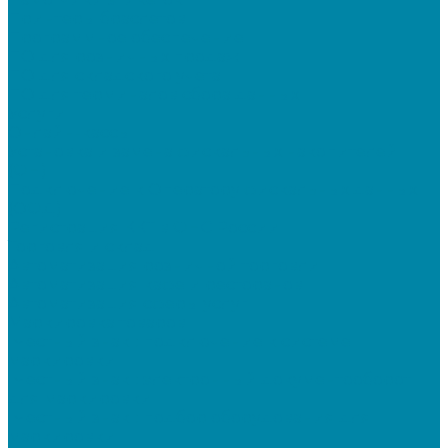
Принтеры браслетов
Программное обеспечение
ПО для розничных продаж
ПО для складского учета
ПО для терминалов сбора данных
Услуги
Онлайн-кассы
Установка и замена фискальных накопителей
(ФН)
Подключение к Оператору фискальных данных
(ОФД)
Регистрация ККТ в ФНС России
Торговля и склад
Автоматизация розничной торговли
Автоматизация кафе и ресторанов
Автоматизация сферы услуг
Маркировка товаров
"Честный знак": подключение к системе
маркировки
"Честный знак": электронный документооборот
для маркировки
"Честный знак": подбор оборудования для
маркировки