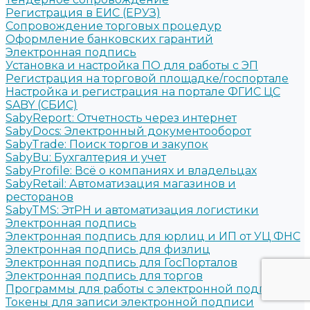
Регистрация в ЕИС (ЕРУЗ)
Сопровождение торговых процедур
Оформление банковских гарантий
Электронная подпись
Установка и настройка ПО для работы с ЭП
Регистрация на торговой площадке/госпортале
Настройка и регистрация на портале ФГИС ЦС
SABY (СБИС)
SabyReport: Отчетность через интернет
SabyDocs: Электронный документооборот
SabyTrade: Поиск торгов и закупок
SabyBu: Бухгалтерия и учет
SabyProfile: Всё о компаниях и владельцах
SabyRetail: Автоматизация магазинов и
ресторанов
SabyTMS: ЭтРН и автоматизация логистики
Электронная подпись
Электронная подпись для юрлиц и ИП от УЦ ФНС
Электронная подпись для физлиц
Электронная подпись для ГосПорталов
Электронная подпись для торгов
Программы для работы с электронной подписью
Токены для записи электронной подписи