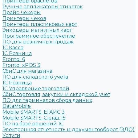
Принтеры браслетов
Ручные аппликаторы этикеток
Прайс-чекеры
Принтеры чеков
Принтеры пластиковых карт
Энкодеры магнитных карт
Программное обеспечение
ПО для розничных продаж
1C Касса
1С Розница
Frontol 6
Frontol xPOS 3
СбиС для магазина
ПО для складского учета
1C Розница
1С Управление торговлей
СбиС торговля, закупки и складской учет
ПО для терминалов сбора данных
DataMobile
Mobile SMARTS: ЕГАИС 3
Mobile SMARTS: Склад 15
ПО на базе решений 1С
Электронная отчетность и документооборот (ЭДО)
Услуги