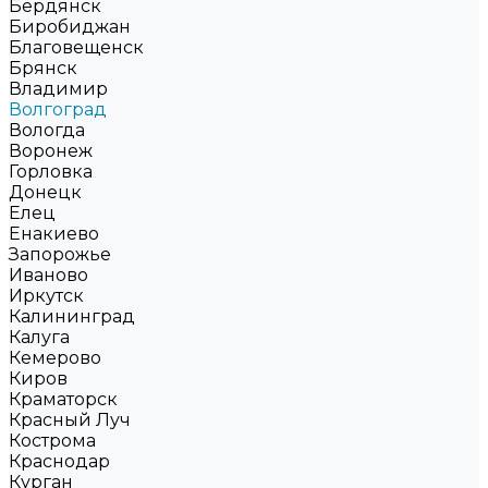
Бердянск
Биробиджан
Благовещенск
Брянск
Владимир
Волгоград
Вологда
Воронеж
Горловка
Донецк
Елец
Енакиево
Запорожье
Иваново
Иркутск
Калининград
Калуга
Кемерово
Киров
Краматорск
Красный Луч
Кострома
Краснодар
Курган