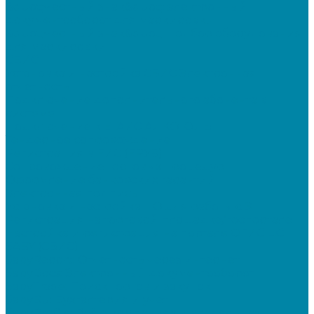
&quot;Честный знак&quot;: электронный
документооборот для маркировки
&quot;Честный знак&quot;: подбор оборудования
для маркировки
СБИС
Установка и настройка СБИС Электронная
отчетность
Подключение дополнительного абонента в
системе
Подключение к ЕГАИС АЛКОГОЛЬ
Тендерное сопровождение
Регистрация в ЕИС (ЕРУЗ)
Сопровождение торговых процедур
Оформление банковских гарантий
Электронная подпись
Установка и настройка ПО для работы с ЭП
Регистрация на торговой площадке/госпортале
Настройка и регистрация на портале ФГИС ЦС
SABY (СБИС)
SabyReport: Отчетность через интернет
SabyDocs: Электронный документооборот
SabyTrade: Поиск торгов и закупок
SabyBu: Бухгалтерия и учет
SabyProfile: Всё о компаниях и владельцах