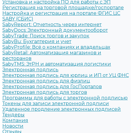
Установка и настройка ПО для работы с ЭП
Регистрация на торговой площадке/госпортале
Настройка и регистрация на портале ФГИС ЦС
SABY (СБИС)
SabyReport: Отчетность через интернет
SabyDocs: Электронный документооборот
SabyTrade: Поиск торгов и закупок
SabyBu: Бухгалтерия и учет
SabyProfile: Всё о компаниях и владельцах
SabyRetail: Автоматизация магазинов и
ресторанов
SabyTMS: ЭтРН и автоматизация логистики
Электронная подпись
Электронная подпись для юрлиц и ИП от УЦ ФНС
Электронная подпись для физлиц
Электронная подпись для ГосПорталов
Электронная подпись для торгов
Программы для работы с электронной подписью
Токены для записи электронной подписи
Удаленное продление электронных подписей
Тендеры
Компания
Новости
Отзывы