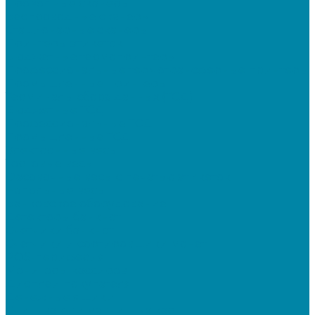
Проводные сканеры
Беспроводные сканеры
Стационарные сканеры
Принтеры этикеток
Бюджетные термопринтеры
Профессиональные термотрансферные принтеры
Промышленные принтеры
Терминалы сбора данных (ТСД)
Бюджетные ТСД
Профессиональные ТСД
Промышленные ТСД
Электронные весы
Торговые весы
Фасовочные весы с печатью этикеток
Напольные весы
Банковское оборудование
Детекторы банкнот
Счетчики банкнот
Счетчики и сортировщики монет
POS-периферия
Мониторы кассиров
Дисплеи покупателя
Денежные ящики
Считыватели магнитных карт