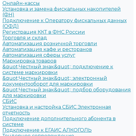
Онлайн-кассы
Установка и замена фискальных накопителей
(ФН)
Подключение к Оператору фискальных данных
(ОФД)
Регистрация ККТ в ФНС России
Торговля и склад
Автоматизация розничной торговли
Автоматизация кафе и ресторанов
Автоматизация сферы услуг
Маркировка товаров
&quot;Честный знак&quot;: подключение к
системе маркировки
&quot;Честный знак&quot;: электронный
документооборот для маркировки
&quot;Честный знак&quot;: подбор оборудования
для маркировки
СБИС
Установка и настройка СБИС Электронная
отчетность
Подключение дополнительного абонента в
системе
Подключение к ЕГАИС АЛКОГОЛЬ
Тендерное сопровождение