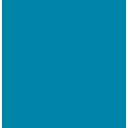
ПО для складского учета
1C Розница
1С Управление торговлей
СбиС торговля, закупки и складской учет
ПО для терминалов сбора данных
DataMobile
Mobile SMARTS: ЕГАИС 3
Mobile SMARTS: Склад 15
ПО на базе решений 1С
Электронная отчетность и документооборот (ЭДО)
Услуги
Онлайн-кассы
Установка и замена фискальных накопителей
(ФН)
Подключение к Оператору фискальных данных
(ОФД)
Регистрация ККТ в ФНС России
Торговля и склад
Автоматизация розничной торговли
Автоматизация кафе и ресторанов
Автоматизация сферы услуг
Маркировка товаров
&quot;Честный знак&quot;: подключение к
системе маркировки