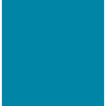
Электронная подпись для юрлиц и ИП от УЦ ФНС
Электронная подпись для физлиц
Электронная подпись для ГосПорталов
Электронная подпись для торгов
Программы для работы с электронной подписью
Токены для записи электронной подписи
Удаленное продление электронных подписей
Тендеры
Компания
Новости
Отзывы
Вакансии
Политика конфиденциальности
Сертификаты
Реквизиты
Контакты
...
Каталог товаров
Онлайн-кассы
Смарт-терминалы (сенсорные)
Фискальные регистраторы
Кнопочные кассы
Сканеры штрихкодов 2D