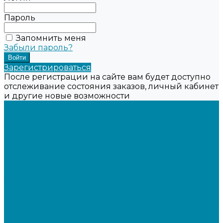
Пароль
Запомнить меня
Забыли пароль?
Зарегистрироваться
После регистрации на сайте вам будет доступно
отслеживание состояния заказов, личный кабинет
и другие новые возможности
Каталог товаров
Онлайн-кассы
Смарт-терминалы (сенсорные)
Фискальные регистраторы
Кнопочные кассы
Сканеры штрихкодов 2D
Проводные сканеры
Беспроводные сканеры
Стационарные сканеры
Принтеры этикеток
Бюджетные термопринтеры
Профессиональные термотрансферные принтеры
Промышленные принтеры