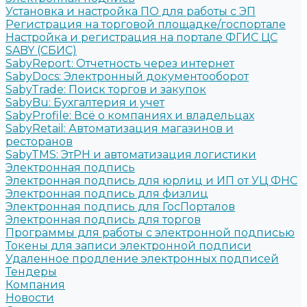
Установка и настройка ПО для работы с ЭП
Регистрация на торговой площадке/госпортале
Настройка и регистрация на портале ФГИС ЦС
SABY (СБИС)
SabyReport: Отчетность через интернет
SabyDocs: Электронный документооборот
SabyTrade: Поиск торгов и закупок
SabyBu: Бухгалтерия и учет
SabyProfile: Всё о компаниях и владельцах
SabyRetail: Автоматизация магазинов и
ресторанов
SabyTMS: ЭтРН и автоматизация логистики
Электронная подпись
Электронная подпись для юрлиц и ИП от УЦ ФНС
Электронная подпись для физлиц
Электронная подпись для ГосПорталов
Электронная подпись для торгов
Программы для работы с электронной подписью
Токены для записи электронной подписи
Удаленное продление электронных подписей
Тендеры
Компания
Новости