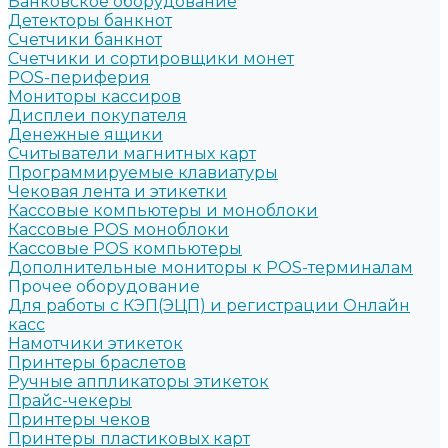
Банковское оборудование
Детекторы банкнот
Счетчики банкнот
Счетчики и сортировщики монет
POS-периферия
Мониторы кассиров
Дисплеи покупателя
Денежные ящики
Считыватели магнитных карт
Программируемые клавиатуры
Чековая лента и этикетки
Кассовые компьютеры и моноблоки
Кассовые POS моноблоки
Кассовые POS компьютеры
Дополнительные мониторы к POS-терминалам
Прочее оборудование
Для работы с КЭП(ЭЦП) и регистрации Онлайн
касс
Намотчики этикеток
Принтеры браслетов
Ручные аппликаторы этикеток
Прайс-чекеры
Принтеры чеков
Принтеры пластиковых карт