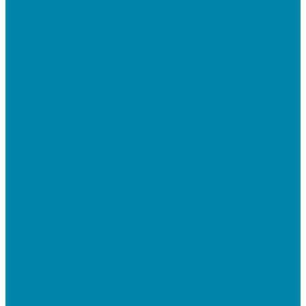
Программируемые клавиатуры
Чековая лента и этикетки
Кассовые компьютеры и моноблоки
Кассовые POS моноблоки
Кассовые POS компьютеры
Дополнительные мониторы к POS-терминалам
Прочее оборудование
Для работы с КЭП(ЭЦП) и регистрации Онлайн
касс
Намотчики этикеток
Принтеры браслетов
Ручные аппликаторы этикеток
Прайс-чекеры
Принтеры чеков
Принтеры пластиковых карт
Энкодеры магнитных карт
Программное обеспечение
ПО для розничных продаж
1C Касса
1С Розница
Frontol 6
Frontol xPOS 3
СбиС для магазина