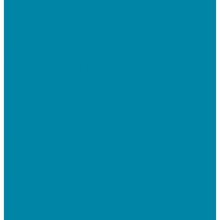
СБИС
Установка и настройка СБИС Электронная
отчетность
Подключение дополнительного абонента в
системе
Подключение к ЕГАИС АЛКОГОЛЬ
Тендерное сопровождение
Регистрация в ЕИС (ЕРУЗ)
Сопровождение торговых процедур
Оформление банковских гарантий
Электронная подпись
Установка и настройка ПО для работы с ЭП
Регистрация на торговой площадке/госпортале
Настройка и регистрация на портале ФГИС ЦС
SABY (СБИС)
SabyReport: Отчетность через интернет
SabyDocs: Электронный документооборот
SabyTrade: Поиск торгов и закупок
SabyBu: Бухгалтерия и учет
SabyProfile: Всё о компаниях и владельцах
SabyRetail: Автоматизация магазинов и
ресторанов
SabyTMS: ЭтРН и автоматизация логистики
Электронная подпись