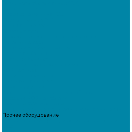
Терминалы сбора данных (ТСД)
Бюджетные ТСД
Профессиональные ТСД
Промышленные ТСД
Электронные весы
Торговые весы
Фасовочные весы с печатью этикеток
Напольные весы
Банковское оборудование
Детекторы банкнот
Счетчики банкнот
Счетчики и сортировщики монет
POS-периферия
Мониторы кассиров
Дисплеи покупателя
Денежные ящики
Кассовые компьютеры и моноблоки
Кассовые POS моноблоки
Кассовые POS компьютеры
Дополнительные мониторы к POS-терминалам
Прочее оборудование
Для работы с КЭП(ЭЦП) и регистрации Онлайн
касс
Намотчики этикеток