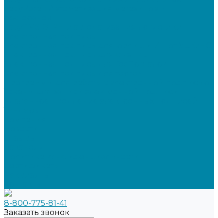
SabyRetail: Автоматизация магазинов и
ресторанов
SabyTMS: ЭтРН и автоматизация логистики
Электронная подпись
Электронная подпись для юрлиц и ИП от УЦ ФНС
Электронная подпись для физлиц
Электронная подпись для ГосПорталов
Электронная подпись для торгов
Программы для работы с электронной подписью
Токены для записи электронной подписи
Удаленное продление электронных подписей
Тендеры
Компания
Новости
Отзывы
Вакансии
Политика конфиденциальности
Сертификаты
Реквизиты
Контакты
8-800-775-81-41
Заказать звонок