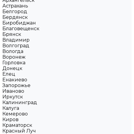
Архангельск
Астрахань
Белгород
Бердянск
Биробиджан
Благовещенск
Брянск
Владимир
Волгоград
Вологда
Воронеж
Горловка
Донецк
Елец
Енакиево
Запорожье
Иваново
Иркутск
Калининград
Калуга
Кемерово
Киров
Краматорск
Красный Луч