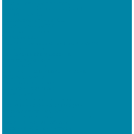
Промышленные принтеры
Терминалы сбора данных (ТСД)
Бюджетные ТСД
Профессиональные ТСД
Промышленные ТСД
Электронные весы
Торговые весы
Фасовочные весы с печатью этикеток
Напольные весы
Банковское оборудование
Детекторы банкнот
Счетчики банкнот
Счетчики и сортировщики монет
POS-периферия
Мониторы кассиров
Дисплеи покупателя
Денежные ящики
Считыватели магнитных карт
Программируемые клавиатуры
Чековая лента и этикетки
Кассовые компьютеры и моноблоки
Кассовые POS моноблоки
Кассовые POS компьютеры
Дополнительные мониторы к POS-терминалам