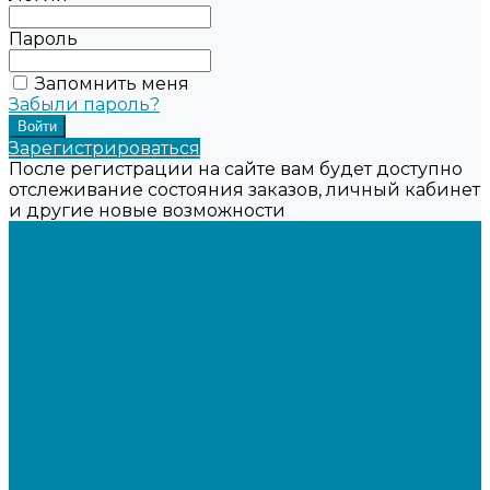
Пароль
Запомнить меня
Забыли пароль?
Зарегистрироваться
После регистрации на сайте вам будет доступно
отслеживание состояния заказов, личный кабинет
и другие новые возможности
...
Каталог товаров
Онлайн-кассы
Смарт-терминалы (сенсорные)
Фискальные регистраторы
Кнопочные кассы
Сканеры штрихкодов 2D
Проводные сканеры
Беспроводные сканеры
Стационарные сканеры
Принтеры этикеток
Бюджетные термопринтеры
Профессиональные термотрансферные принтеры