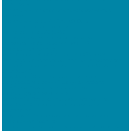
отчетность
Подключение дополнительного абонента в
системе
Подключение к ЕГАИС АЛКОГОЛЬ
Тендерное сопровождение
Регистрация в ЕИС (ЕРУЗ)
Сопровождение торговых процедур
Оформление банковских гарантий
Электронная подпись
Установка и настройка ПО для работы с ЭП
Регистрация на торговой площадке/госпортале
Настройка и регистрация на портале ФГИС ЦС
SABY (СБИС)
SabyReport: Отчетность через интернет
SabyDocs: Электронный документооборот
SabyTrade: Поиск торгов и закупок
SabyBu: Бухгалтерия и учет
SabyProfile: Всё о компаниях и владельцах
SabyRetail: Автоматизация магазинов и
ресторанов
SabyTMS: ЭтРН и автоматизация логистики
Электронная подпись
Электронная подпись для юрлиц и ИП от УЦ ФНС