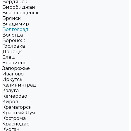
Бердянск
Биробиджан
Благовещенск
Брянск
Владимир
Волгоград
Вологда
Воронеж
Горловка
Донецк
Елец
Енакиево
Запорожье
Иваново
Иркутск
Калининград
Калуга
Кемерово
Киров
Краматорск
Красный Луч
Кострома
Краснодар
Курган