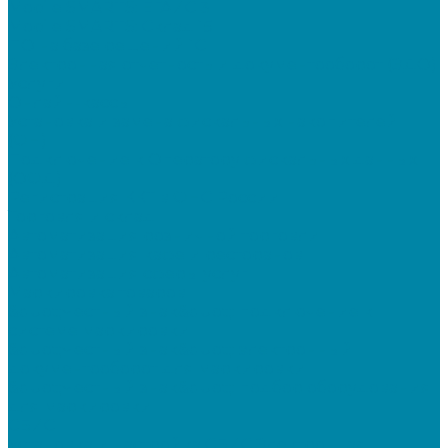
Mobile SMARTS: ЕГАИС 3
Mobile SMARTS: Склад 15
ПО на базе решений 1С
Электронная отчетность и документооборот (ЭДО)
Услуги
Онлайн-кассы
Установка и замена фискальных накопителей
(ФН)
Подключение к Оператору фискальных данных
(ОФД)
Регистрация ККТ в ФНС России
Торговля и склад
Автоматизация розничной торговли
Автоматизация кафе и ресторанов
Автоматизация сферы услуг
Маркировка товаров
&quot;Честный знак&quot;: подключение к
системе маркировки
&quot;Честный знак&quot;: электронный
документооборот для маркировки
&quot;Честный знак&quot;: подбор оборудования
для маркировки
СБИС
Установка и настройка СБИС Электронная