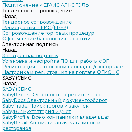
Подключение к ЕГАИС АЛКОГОЛЬ
Тендерное сопровождение
Назад
Тендерное сопровождение
Регистрация в ЕИС (ЕРУЗ)
Сопровождение торговых процедур
Оформление банковских гарантий
Электронная подпись
Назад
Электронная подпись
Установка и настройка ПО для работы с ЭП
Регистрация на торговой площадке/госпортале
Настройка и регистрация на портале ФГИС ЦС
SABY (СБИС)
Назад
SABY (СБИС)
SabyReport: Отчетность через интернет
SabyDocs: Электронный документооборот
SabyTrade: Поиск торгов и закупок
SabyBu: Бухгалтерия и учет
SabyProfile: Всё о компаниях и владельцах
SabyRetail: Автоматизация магазинов и
ресторанов