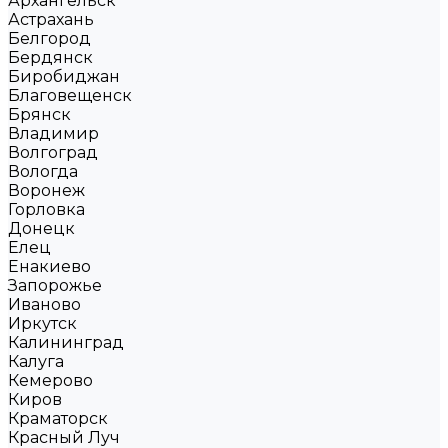
Архангельск
Астрахань
Белгород
Бердянск
Биробиджан
Благовещенск
Брянск
Владимир
Волгоград
Вологда
Воронеж
Горловка
Донецк
Елец
Енакиево
Запорожье
Иваново
Иркутск
Калининград
Калуга
Кемерово
Киров
Краматорск
Красный Луч