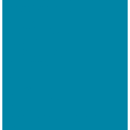
Прочее оборудование
Для работы с КЭП(ЭЦП) и регистрации Онлайн
касс
Намотчики этикеток
Принтеры браслетов
Ручные аппликаторы этикеток
Прайс-чекеры
Принтеры чеков
Принтеры пластиковых карт
Энкодеры магнитных карт
Программное обеспечение
ПО для розничных продаж
1C Касса
1С Розница
Frontol 6
Frontol xPOS 3
СбиС для магазина
ПО для складского учета
1C Розница
1С Управление торговлей
СбиС торговля, закупки и складской учет
ПО для терминалов сбора данных
DataMobile