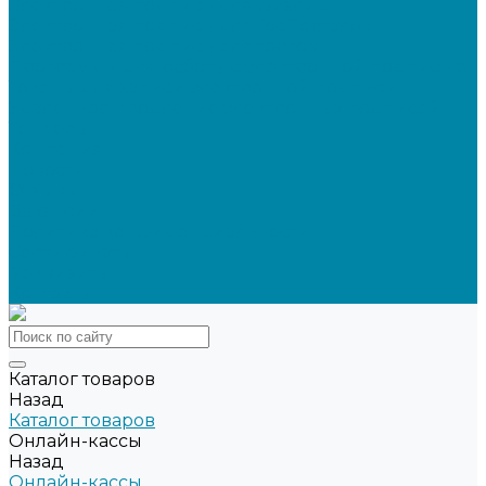
Электронная подпись для физлиц
Электронная подпись для ГосПорталов
Электронная подпись для торгов
Программы для работы с электронной подписью
Токены для записи электронной подписи
Удаленное продление электронных подписей
Тендеры
Компания
Новости
Отзывы
Вакансии
Политика конфиденциальности
Сертификаты
Реквизиты
Контакты
Каталог товаров
Назад
Каталог товаров
Онлайн-кассы
Назад
Онлайн-кассы