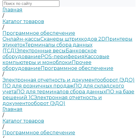
Главная
/
Каталог товаров
/
Программное обеспечение
Онлайн-кассы
Сканеры штрихкодов 2D
Принтеры
этикеток
Терминалы сбора данных
(ТСД)
Электронные весы
Банковское
оборудование
POS-периферия
Кассовые
компьютеры и моноблоки
Прочее
оборудование
Программное обеспечение
/
Электронная отчетность и документооборот (ЭДО)
ПО для розничных продаж
ПО для складского
учета
ПО для терминалов сбора данных
ПО на базе
решений 1С
Электронная отчетность и
документооборот (ЭДО)
Главная
/
Каталог товаров
/
Программное обеспечение