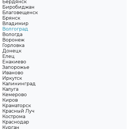
Бердянск
Биробиджан
Благовещенск
Брянск
Владимир
Волгоград
Вологда
Воронеж
Горловка
Донецк
Елец
Енакиево
Запорожье
Иваново
Иркутск
Калининград
Калуга
Кемерово
Киров
Краматорск
Красный Луч
Кострома
Краснодар
Курган