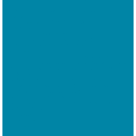
отчетность
Подключение дополнительного абонента в
системе
Подключение к ЕГАИС АЛКОГОЛЬ
Тендерное сопровождение
Регистрация в ЕИС (ЕРУЗ)
Сопровождение торговых процедур
Оформление банковских гарантий
Электронная подпись
Установка и настройка ПО для работы с ЭП
Регистрация на торговой площадке/госпортале
Настройка и регистрация на портале ФГИС ЦС
SABY (СБИС)
SabyReport: Отчетность через интернет
SabyDocs: Электронный документооборот
SabyTrade: Поиск торгов и закупок
SabyBu: Бухгалтерия и учет
SabyProfile: Всё о компаниях и владельцах
SabyRetail: Автоматизация магазинов и
ресторанов
SabyTMS: ЭтРН и автоматизация логистики
Электронная подпись
Электронная подпись для юрлиц и ИП от УЦ ФНС