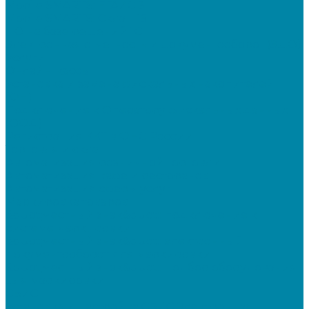
Mobile SMARTS: ЕГАИС 3
Mobile SMARTS: Склад 15
ПО на базе решений 1С
Электронная отчетность и документооборот (ЭДО)
Услуги
Онлайн-кассы
Установка и замена фискальных накопителей
(ФН)
Подключение к Оператору фискальных данных
(ОФД)
Регистрация ККТ в ФНС России
Торговля и склад
Автоматизация розничной торговли
Автоматизация кафе и ресторанов
Автоматизация сферы услуг
Маркировка товаров
&quot;Честный знак&quot;: подключение к
системе маркировки
&quot;Честный знак&quot;: электронный
документооборот для маркировки
&quot;Честный знак&quot;: подбор оборудования
для маркировки
СБИС
Установка и настройка СБИС Электронная