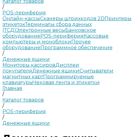
Каталог товаров
/
POS-периферия
Онлайн-кассы
Сканеры штрихкодов 2D
Принтеры
этикеток
Терминалы сбора данных
(ТСД)
Электронные весы
Банковское
оборудование
POS-периферия
Кассовые
компьютеры и моноблоки
Прочее
оборудование
Программное обеспечение
/
Денежные ящики
Мониторы кассиров
Дисплеи
покупателя
Денежные ящики
Считыватели
магнитных карт
Программируемые
клавиатуры
Чековая лента и этикетки
Главная
/
Каталог товаров
/
POS-периферия
/
Денежные ящики