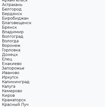
Архангельск
Астрахань
Белгород
Бердянск
Биробиджан
Благовещенск
Брянск
Владимир
Волгоград
Вологда
Воронеж
Горловка
Донецк
Елец
Енакиево
Запорожье
Иваново
Иркутск
Калининград
Калуга
Кемерово
Киров
Краматорск
Красный Луч