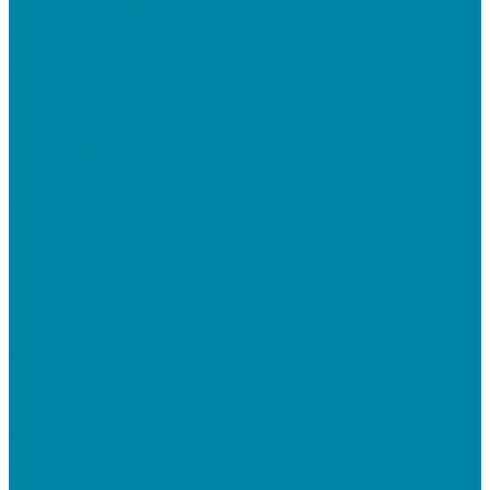
Прочее оборудование
Для работы с КЭП(ЭЦП) и регистрации Онлайн
касс
Намотчики этикеток
Принтеры браслетов
Ручные аппликаторы этикеток
Прайс-чекеры
Принтеры чеков
Принтеры пластиковых карт
Энкодеры магнитных карт
Программное обеспечение
ПО для розничных продаж
1C Касса
1С Розница
Frontol 6
Frontol xPOS 3
СбиС для магазина
ПО для складского учета
1C Розница
1С Управление торговлей
СбиС торговля, закупки и складской учет
ПО для терминалов сбора данных
DataMobile