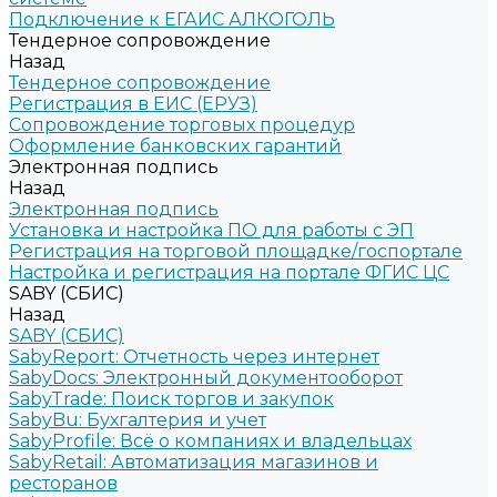
Подключение к ЕГАИС АЛКОГОЛЬ
Тендерное сопровождение
Назад
Тендерное сопровождение
Регистрация в ЕИС (ЕРУЗ)
Сопровождение торговых процедур
Оформление банковских гарантий
Электронная подпись
Назад
Электронная подпись
Установка и настройка ПО для работы с ЭП
Регистрация на торговой площадке/госпортале
Настройка и регистрация на портале ФГИС ЦС
SABY (СБИС)
Назад
SABY (СБИС)
SabyReport: Отчетность через интернет
SabyDocs: Электронный документооборот
SabyTrade: Поиск торгов и закупок
SabyBu: Бухгалтерия и учет
SabyProfile: Всё о компаниях и владельцах
SabyRetail: Автоматизация магазинов и
ресторанов