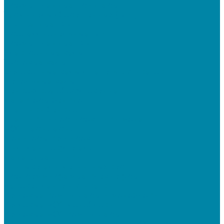
Промышленные принтеры
Терминалы сбора данных (ТСД)
Бюджетные ТСД
Профессиональные ТСД
Промышленные ТСД
Электронные весы
Торговые весы
Фасовочные весы с печатью этикеток
Напольные весы
Банковское оборудование
Детекторы банкнот
Счетчики банкнот
Счетчики и сортировщики монет
POS-периферия
Мониторы кассиров
Дисплеи покупателя
Денежные ящики
Считыватели магнитных карт
Программируемые клавиатуры
Чековая лента и этикетки
Кассовые компьютеры и моноблоки
Кассовые POS моноблоки
Кассовые POS компьютеры
Дополнительные мониторы к POS-терминалам