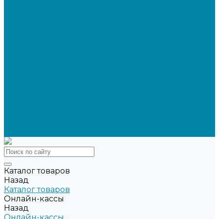
Электронная подпись для физлиц
Электронная подпись для ГосПорталов
Электронная подпись для торгов
Программы для работы с электронной подписью
Токены для записи электронной подписи
Удаленное продление электронных подписей
Тендеры
Компания
Новости
Отзывы
Вакансии
Политика конфиденциальности
Сертификаты
Реквизиты
Контакты
Каталог товаров
Назад
Каталог товаров
Онлайн-кассы
Назад
Онлайн-кассы