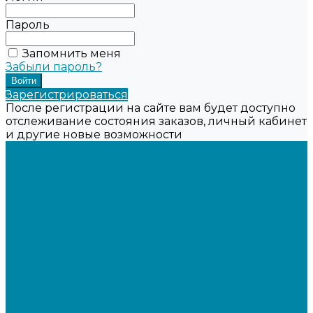
Пароль
Запомнить меня
Забыли пароль?
Зарегистрироваться
После регистрации на сайте вам будет доступно
отслеживание состояния заказов, личный кабинет
и другие новые возможности
...
Каталог товаров
Онлайн-кассы
Смарт-терминалы (сенсорные)
Фискальные регистраторы
Кнопочные кассы
Сканеры штрихкодов 2D
Проводные сканеры
Беспроводные сканеры
Стационарные сканеры
Принтеры этикеток
Бюджетные термопринтеры
Профессиональные термотрансферные принтеры