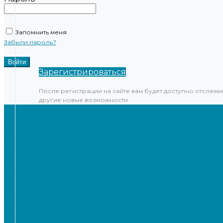
Запомнить меня
Забыли пароль?
Зарегистрироваться
После регистрации на сайте вам будет доступно отслежи
другие новые возможности
...
Каталог товаров
Онлайн-кассы
Смарт-терминалы (сенсорные)
Фискальные регистраторы
Кнопочные кассы
Сканеры штрихкодов 2D
Проводные сканеры
Беспроводные сканеры
Стационарные сканеры
Принтеры этикеток
Бюджетные термопринтеры
Профессиональные термотрансферные принтеры