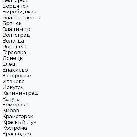
Белгород
Бердянск
Биробиджан
Благовещенск
Брянск
Владимир
Волгоград
Вологда
Воронеж
Горловка
Донецк
Елец
Енакиево
Запорожье
Иваново
Иркутск
Калининград
Калуга
Кемерово
Киров
Краматорск
Красный Луч
Кострома
Краснодар