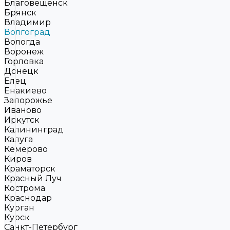
Благовещенск
Брянск
Владимир
Волгоград
Вологда
Воронеж
Горловка
Донецк
Елец
Енакиево
Запорожье
Иваново
Иркутск
Калининград
Калуга
Кемерово
Киров
Краматорск
Красный Луч
Кострома
Краснодар
Курган
Курск
Санкт-Петербург